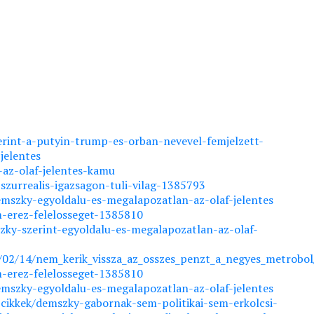
rint-a-putyin-trump-es-orban-nevevel-femjelzett-
jelentes
-az-olaf-jelentes-kamu
szurrealis-igazsagon-tuli-vilag-1385793
mszky-egyoldalu-es-megalapozatlan-az-olaf-jelentes
m-erez-felelosseget-1385810
ky-szerint-egyoldalu-es-megalapozatlan-az-olaf-
7/02/14/nem_kerik_vissza_az_osszes_penzt_a_negyes_metrobol
m-erez-felelosseget-1385810
mszky-egyoldalu-es-megalapozatlan-az-olaf-jelentes
cikkek/demszky-gabornak-sem-politikai-sem-erkolcsi-