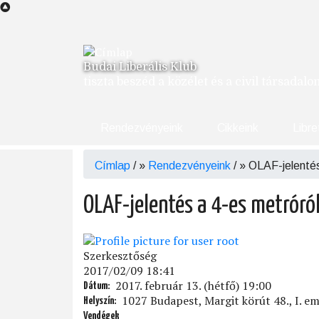
Ugrás
a
tartalomra
Budai Liberális Klub
tiszta beszéd a közélet és a civil társadal
Rendezvényeink
Cikkeink
Libre
Címlap
/
Rendezvényeink
/
OLAF-jelentés
Morzsa
OLAF-jelentés a 4-es metróró
Szerkesztőség
2017/02/09 18:41
2017. február 13. (hétfő) 19:00
Dátum
1027 Budapest, Margit körút 48., I. em
Helyszín
Vendégek