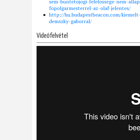
sem-buntetojogi-felelossege-nem-allap
fopolgarmesterrel-az-olaf-jelentes/
http://hu.budapestbeacon.com/kiemelt-c
demszky-gaborral/
Videófelvétel