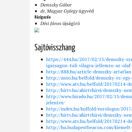
Demszky Gábor
dr. Magyar György
ügyvéd
Házigazda
Dési János
újságíró
Sajtóvisszhang
https://444.hu/2017/02/13/demszky-sze
igazsagon-tuli-vilagra-jellemzo-az-olaf-
http://888.hu/article-demszky-artatlan
http://mno.hu/belfold/demszky-ez-egy-
http://www.atv.hu/belfold/20170214-de
http://hirtv.hu/ahirtvhirei/demszky-ne
http://www.hirado.hu/2017/02/13/demsz
jelentes/
http://index.hu/kulfold/eurologus/201
http://hirtv.hu/ahirtvhirei/demszky-ne
http://www.atv.hu/belfold/20170214-de
http://hu.budapestbeacon.com/kiemelt-