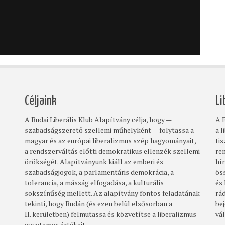
Céljaink
Li
A Budai Liberális Klub Alapítvány célja, hogy —
A B
szabadságszerető szellemi műhelyként — folytassa a
a l
magyar és az európai liberalizmus szép hagyományait,
ti
a rendszerváltás előtti demokratikus ellenzék szellemi
re
örökségét. Alapítványunk kiáll az emberi és
hí
szabadságjogok, a parlamentáris demokrácia, a
ös
tolerancia, a másság elfogadása, a kulturális
és
sokszínűség mellett. Az alapítvány fontos feladatának
rá
tekinti, hogy Budán (és ezen belül elsősorban a
bej
II. kerületben) felmutassa és közvetítse a liberalizmus
vá
egyetemes értékeit.