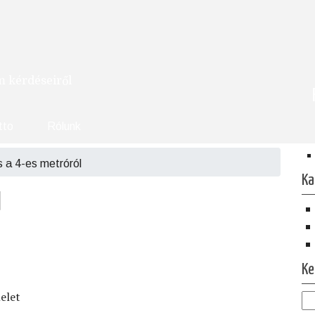
om kérdéseiről
tto
Rólunk
 a 4-es metróról
Ka
l
Ke
elet