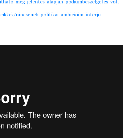
ithato-meg-jelentes-alapjan-podiumbeszelgetes-volt-
ikkek/nincsenek-politikai-ambicioim-interju-