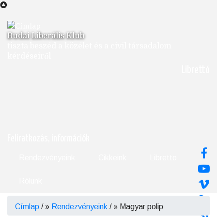
Ugrás
a
tartalomra
Budai Liberális Klub
tiszta beszéd a közélet és a civil társadalom
kérdéseiről
Librettó
Feliratkozás, információk
Rendezvényeink
Cikkeink
Libretto
Rólunk
Címlap
/
Rendezvényeink
/
Magyar polip
Morzsa