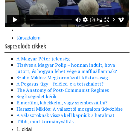
társadalom
Kapcsolódó cikkek
A Magyar Péter-jelenség
Tízéves a Magyar Polip – honnan indult, hova
jutott, és hogyan lehet vége a maffiaállamnak?
Szabó Miklós: Megkoronázott köztársaság
A Pegasus-ügy – feléled-e a tetszhalott?
The Anatomy of Post-Communist Regimes
Segítségedet kérik
Elmerülni, kibekkelni, vagy szembeszállni?
Haraszti Miklós: A választói mozgalom üdvözlése
A választóknak vissza kell kapniuk a hatalmat
Több, mint kormányváltás
1. oldal
Oldalszámozás