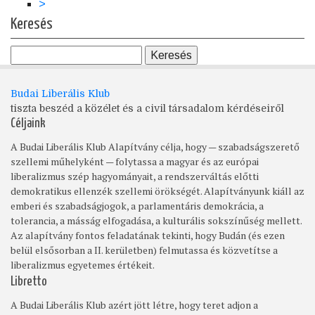
Következő
>
oldal
Keresés
Budai Liberális Klub
tiszta beszéd a közélet és a civil társadalom kérdéseiről
Céljaink
A Budai Liberális Klub Alapítvány célja, hogy — szabadságszerető
szellemi műhelyként — folytassa a magyar és az európai
liberalizmus szép hagyományait, a rendszerváltás előtti
demokratikus ellenzék szellemi örökségét. Alapítványunk kiáll az
emberi és szabadságjogok, a parlamentáris demokrácia, a
tolerancia, a másság elfogadása, a kulturális sokszínűség mellett.
Az alapítvány fontos feladatának tekinti, hogy Budán (és ezen
belül elsősorban a II. kerületben) felmutassa és közvetítse a
liberalizmus egyetemes értékeit.
Libretto
A Budai Liberális Klub azért jött létre, hogy teret adjon a