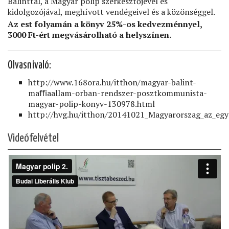
Bálinttal, a Magyar polip szerkesztőjével és
kidolgozójával, meghívott vendégeivel és a közönséggel.
Az est folyamán a könyv 25%-os kedvezménnyel,
3000 Ft-ért megvásárolható a helyszínen.
Olvasnivaló:
http://www.168ora.hu/itthon/magyar-balint-
maﬃaallam-orban-rendszer-posztkommunista-
magyar-polip-konyv-130978.html
http://hvg.hu/itthon/20141021_Magyarorszag_az_eg
Videófelvétel