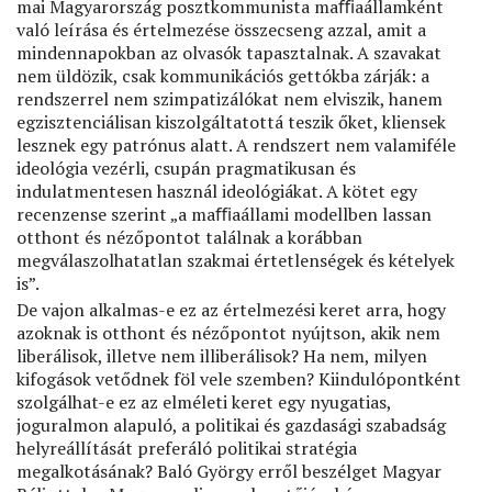
mai Magyarország posztkommunista maﬃaállamként
való leírása és értelmezése összecseng azzal, amit a
mindennapokban az olvasók tapasztalnak. A szavakat
nem üldözik, csak kommunikációs gettókba zárják: a
rendszerrel nem szimpatizálókat nem elviszik, hanem
egzisztenciálisan kiszolgáltatottá teszik őket, kliensek
lesznek egy patrónus alatt. A rendszert nem valamiféle
ideológia vezérli, csupán pragmatikusan és
indulatmentesen használ ideológiákat. A kötet egy
recenzense szerint „a maﬃaállami modellben lassan
otthont és nézőpontot találnak a korábban
megválaszolhatatlan szakmai értetlenségek és kételyek
is”.
De vajon alkalmas-e ez az értelmezési keret arra, hogy
azoknak is otthont és nézőpontot nyújtson, akik nem
liberálisok, illetve nem illiberálisok? Ha nem, milyen
kifogások vetődnek föl vele szemben? Kiindulópontként
szolgálhat-e ez az elméleti keret egy nyugatias,
joguralmon alapuló, a politikai és gazdasági szabadság
helyreállítását preferáló politikai stratégia
megalkotásának? Baló György erről beszélget Magyar