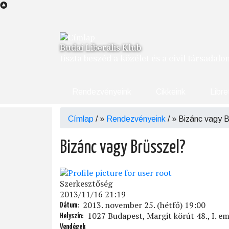
Ugrás
a
tartalomra
Budai Liberális Klub
tiszta beszéd a közélet és a civil társadal
Rendezvényeink
Cikkeink
Libre
Címlap
/
Rendezvényeink
/
Bizánc vagy B
Morzsa
Bizánc vagy Brüsszel?
Szerkesztőség
2013/11/16 21:19
2013. november 25. (hétfő) 19:00
Dátum
1027 Budapest, Margit körút 48., I. em
Helyszín
Vendégek