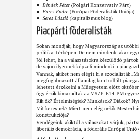
Béndek Péter
(Polgári Konzervatív Párt)
Barcs Endre
(Európai Föderalisták Uniója)
Seres László
(kapitalizmus blog)
Piacpárti föderalisták
Sokan mondják, hogy Magyarország az utóbbi 
politikai térképen. De nem mindenki akar egyr
Jól lehet, ha a választásokra készülődő párt
de vajon ilyennek képzeli mindenki a piacgaz
Vannak, akiket nem elégít ki a szocialisták „
megfogalmazott államilag kontrollált piacgaz
lehetett érzékelni a Műegyetem előtt október
úgy érzik kimaradtak az MSZP-E14-PM egyezség
Kik ők? Értelmiségiek? Munkások? Diákok? Ny
Mit keresnek? Miért nem elég nekik Mesterházy
konstrukciója?
Vendégeink, akiktől a válaszokat várjuk, párts
liberális demokrácia, a föderális Európai Unió 