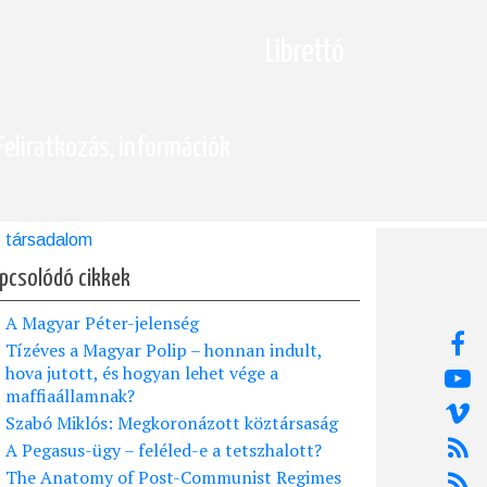
Librettó
Feliratkozás, információk
társadalom
pcsolódó cikkek
A Magyar Péter-jelenség
Tízéves a Magyar Polip – honnan indult,
hova jutott, és hogyan lehet vége a
maffiaállamnak?
Szabó Miklós: Megkoronázott köztársaság
A Pegasus-ügy – feléled-e a tetszhalott?
The Anatomy of Post-Communist Regimes