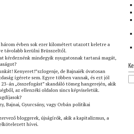
három évben sok ezer kilométert utazott keletre a
e távolabb kerülni Brüsszeltől.
okat kérdeznénk mindegyik nyugatosnak tartaná magát,
Ol
daságot?
Ke
Munkát! Kenyeret!”szlogenje, de Bajnaiék óvatosan
daság ígérete sem. Egyre többen vannak, és ezt jól
 23-án „összefogást” skandáló tömeg hangerején, akik
ből, az ellenzéki oldalon sincs képviseletük.
ugdíjasok?
, Bajnai, Gyurcsány, vagy Orbán politikai
zervező bloggerek, újságírók, akik a kapitalizmus, a
elkötelezett hívei.