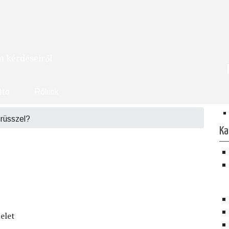
om kérdéseiről
tto
Rólunk
rüsszel?
Ka
elet