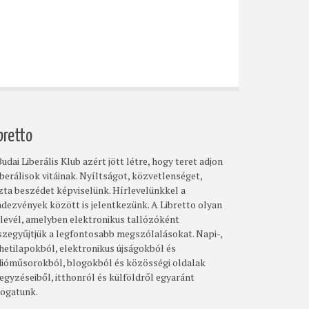
bretto
udai Liberális Klub azért jött létre, hogy teret adjon
iberálisok vitáinak. Nyíltságot, közvetlenséget,
szta beszédet képviselünk. Hírlevelünkkel a
ndezvények között is jelentkezünk. A Libretto olyan
rlevél, amelyben elektronikus tallózóként
szegyűjtjük a legfontosabb megszólalásokat. Napi-,
 hetilapokból, elektronikus újságokból és
dióműsorokból, blogokból és közösségi oldalak
egyzéseiből, itthonról és külföldről egyaránt
logatunk.