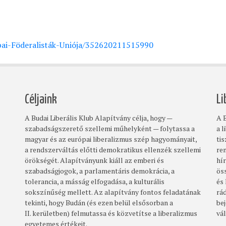
ai-Föderalisták-Uniója/352620211515990
Céljaink
Li
A Budai Liberális Klub Alapítvány célja, hogy —
A B
szabadságszerető szellemi műhelyként — folytassa a
a l
magyar és az európai liberalizmus szép hagyományait,
ti
a rendszerváltás előtti demokratikus ellenzék szellemi
re
örökségét. Alapítványunk kiáll az emberi és
hí
szabadságjogok, a parlamentáris demokrácia, a
ös
tolerancia, a másság elfogadása, a kulturális
és
sokszínűség mellett. Az alapítvány fontos feladatának
rá
tekinti, hogy Budán (és ezen belül elsősorban a
bej
II. kerületben) felmutassa és közvetítse a liberalizmus
vá
egyetemes értékeit.