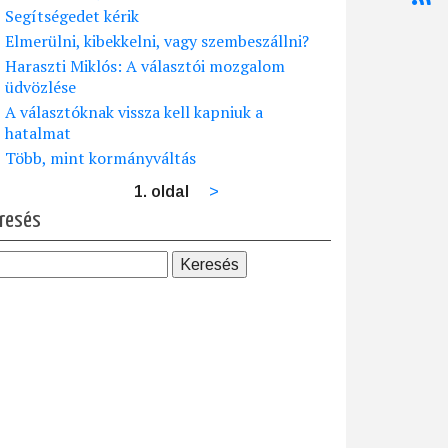
Segítségedet kérik
Elmerülni, kibekkelni, vagy szembeszállni?
Haraszti Miklós: A választói mozgalom
üdvözlése
A választóknak vissza kell kapniuk a
hatalmat
Több, mint kormányváltás
1. oldal
Következő
>
dalszámozás
oldal
resés